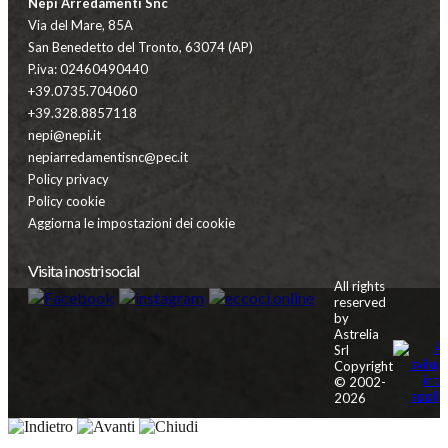
Nepi Arredamenti Snc
Via del Mare, 85A
San Benedetto del Tronto, 63074 (AP)
P.iva: 02460490440
+39.0735.704060
+39.328.8857118
nepi@nepi.it
nepiarredamentisnc@pec.it
Policy privacy
Policy cookie
Aggiorna le impostazioni dei cookie
Visita i nostri social
All rights
reserved
by
Astrelia
Srl
Copyright
© 2002-
2026