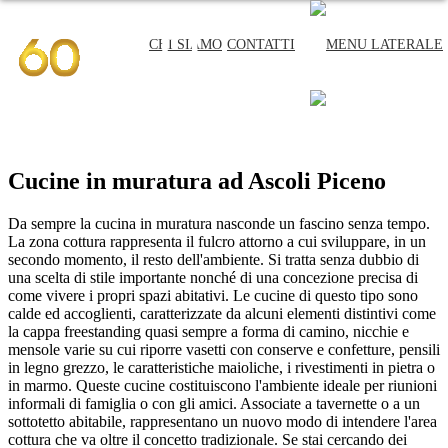
CHI SIAMO
CONTATTI
CHI SIAMO
CONTATTI
Cucine in muratura ad Ascoli Piceno
Da sempre la cucina in muratura nasconde un fascino senza tempo.
La zona cottura rappresenta il fulcro attorno a cui sviluppare, in un
secondo momento, il resto dell'ambiente. Si tratta senza dubbio di
una scelta di stile importante nonché di una concezione precisa di
come vivere i propri spazi abitativi. Le cucine di questo tipo sono
calde ed accoglienti, caratterizzate da alcuni elementi distintivi come
la cappa freestanding quasi sempre a forma di camino, nicchie e
mensole varie su cui riporre vasetti con conserve e confetture, pensili
in legno grezzo, le caratteristiche maioliche, i rivestimenti in pietra o
in marmo. Queste cucine costituiscono l'ambiente ideale per riunioni
informali di famiglia o con gli amici. Associate a tavernette o a un
sottotetto abitabile, rappresentano un nuovo modo di intendere l'area
cottura che va oltre il concetto tradizionale. Se stai cercando dei