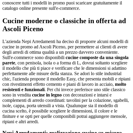
conoscere tutti i modelli in promo puoi scaricare gratuitamente il
catalogo online presente sull'e-commerce.
Cucine moderne o classiche in offerta ad
Ascoli Piceno
L'azienda Nepi Arredamenti ha deciso di proporre alcuni modelli di
cucine in promo ad Ascoli Piceno, per permettere ai clienti di avere
degli arredi di ottima qualità a un prezzo davvero conveniente.
Sull'e-commerce sono disponibili
cucine composte da una singola
parete
, con penisola, isola o a forma di L, dovrai soltanto scegliere
il modello che più ti piace e verificare che le dimensioni si adattino
perfettamente alle misure della stanza. Se adori lo stile industrial
chic, l'azienda propone il modello Easy, che presenta mobili e ripiani
con rivestimenti effetto cemento e piani di lavoro in acciaio,
molto
resistenti e funzionali
. Per chi invece preferisce uno stile classico
sono in vendita
cucine in legno
con decorazioni e intarsi e
complementi di arredo coordinati: tavolini per la colazione, sgabelli,
isole, cappa, porta utensili a vista. Qualunque sia il modello di
cucina scelto, è possibile scegliere le dimensioni, il colore e le
finiture e se opti per quelle componibili potrai aggiungere mensole,
ripiani e altri arredi.
Nepi Arredamenti: realizzazione cucine su misura